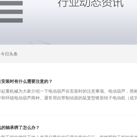
>
今日头条
在安装时有什么需要注意的？
华起重机械为大家介绍一下电动葫芦在安装时的注意事项。电动葫芦，简
芦和环链电动葫芦两种。通常用自带制动器的鼠笼型锥形转子电动机（或
机的轴承绣了怎么办？