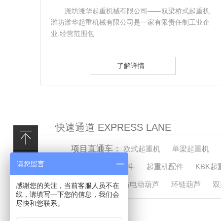
重机潍
潍坊潍华起重机械有限公司——双梁桥式起重机
业.
潍坊潍华起重机械有限公司是一家有限责任制工业企
业.经营范围包
了解详情
快速通道 EXPRESS LANE
项目直通车：
欧式起重机
单梁起重机
请您留言
移动龙门架
抓斗
起重机配件
KBK起
置顶推荐：
潍坊电动葫芦
环链葫芦
双
感谢您的关注，当前客服人员不在
线，请填写一下您的信息，我们会
尽快和您联系。