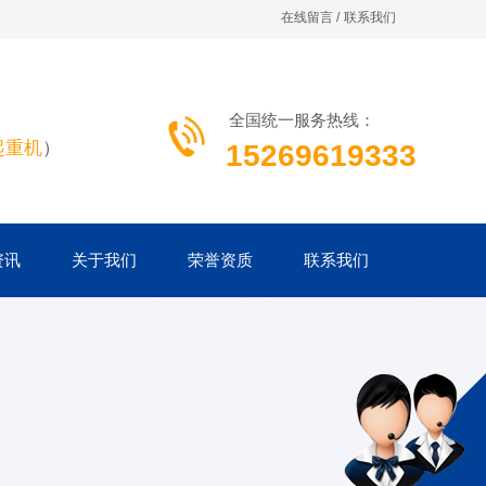
在线留言 /
联系我们
全国统一服务热线：
起重机
）
15269619333
资讯
关于我们
荣誉资质
联系我们