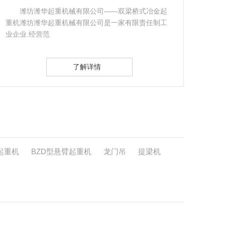
潍坊潍华起重机械有限公司——双梁桥式冶金起
重机潍坊潍华起重机械有限公司是一家有限责任制工
坊潍
业企业.经营范
经营
了解详情
起重机
BZD型悬臂起重机
龙门吊
提梁机