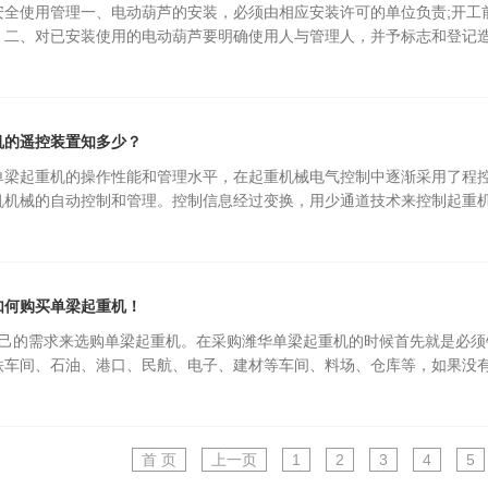
安全使用管理一、电动葫芦的安装，必须由相应安装许可的单位负责;开工
。二、对已安装使用的电动葫芦要明确使用人与管理人，并予标志和登记
机的遥控装置知多少？
单梁起重机的操作性能和管理水平，在起重机械电气控制中逐渐采用了程
机机械的自动控制和管理。控制信息经过变换，用少通道技术来控制起重
如何购买单梁起重机！
自己的需求来选购单梁起重机。在采购潍华单梁起重机的时候首先就是必
铁车间、石油、港口、民航、电子、建材等车间、料场、仓库等，如果没
首 页
上一页
1
2
3
4
5