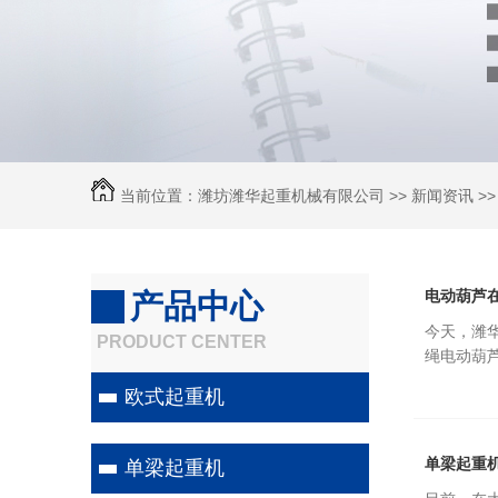
当前位置：
潍坊潍华起重机械有限公司
>>
新闻资讯
>
电动葫芦
产品中心
今天，潍
PRODUCT CENTER
绳电动葫
欧式起重机
单梁起重
单梁起重机