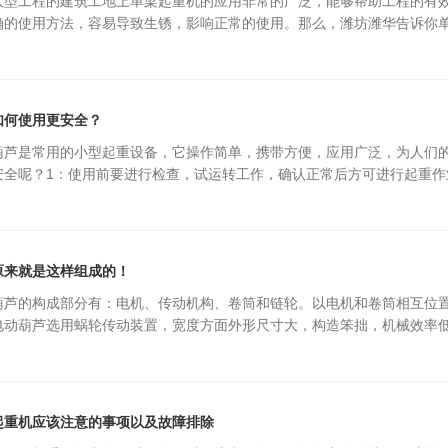
大型工程的建筑工地上单梁起重机的应用非常的广泛，能够帮助工程的有
确的使用方法，容易导致生锈，影响正常的使用。那么，潍坊潍华告诉你
如何使用更安全？
葫芦是常用的小型起重设备，它操作简单，携带方便，应用广泛，为人们
安全呢？1：使用前要进行检查，试运转工作，确认正常后方可进行起重作
原来就是这样组成的！
葫芦的构成部分有：电机、传动机构、卷筒和链轮。以电机和卷筒相互位置
电动葫芦选用蜗轮传动装置，宽度方面外形尺寸大，构造笨拙，机械效率
起重机应该注意的事项以及故障排除