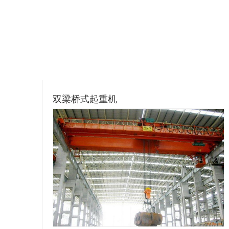
双梁桥式起重机